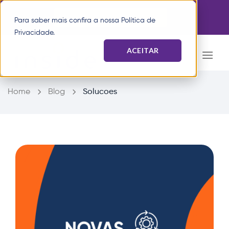
Pular
Agende uma demonstração
para
Para saber mais confira a nossa
Política de
o
Privacidade
.
conteúdo
ACEITAR
Home
Blog
Solucoes