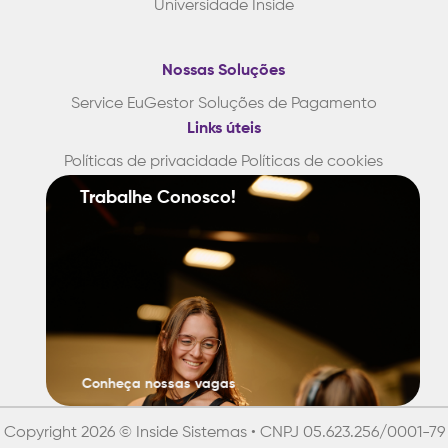
Universidade Inside
Nossas Soluções
Service
EuGestor
Soluções de Pagamento
Links úteis
Políticas de privacidade
Políticas de cookies
Trabalhe
Conosco!
Conheça nossas vagas
Copyright 2026 © Inside Sistemas • CNPJ 05.623.256/0001-79