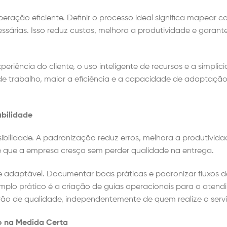
ração eficiente. Definir o processo ideal significa mapear 
essárias. Isso reduz custos, melhora a produtividade e garan
eriência do cliente, o uso inteligente de recursos e a simplic
 de trabalho, maior a eficiência e a capacidade de adaptaçã
abilidade
sibilidade. A padronização reduz erros, melhora a produtivida
ite que a empresa cresça sem perder qualidade na entrega.
 e adaptável. Documentar boas práticas e padronizar fluxos d
mplo prático é a criação de guias operacionais para o aten
rão de qualidade, independentemente de quem realize o serv
o na Medida Certa