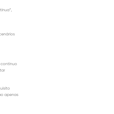
tínua”,
cenários
 contínuo
tar
uisito
não apenas