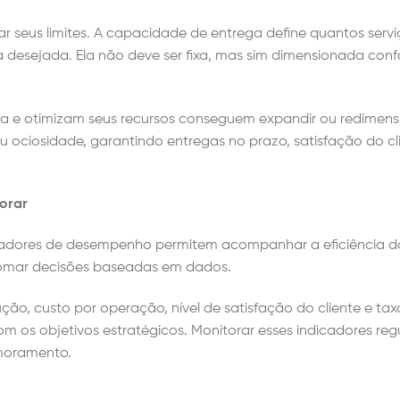
ar seus limites. A capacidade de entrega define quantos servi
 desejada. Ela não deve ser fixa, mas sim dimensionada con
e otimizam seus recursos conseguem expandir ou redimens
 ociosidade, garantindo entregas no prazo, satisfação do cl
horar
cadores de desempenho permitem acompanhar a eficiência d
e tomar decisões baseadas em dados.
ão, custo por operação, nível de satisfação do cliente e tax
 os objetivos estratégicos. Monitorar esses indicadores re
imoramento.