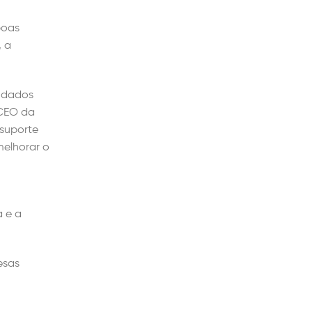
boas
, a
r dados
 CEO da
suporte
melhorar o
 e a
esas