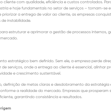
cliente com qualidade, eficiência e custos controlados. Para
stria e hoje fundamentais no setor de serviços – tornam-se es
 e priorizar a entrega de valor ao cliente, as empresas conqui
de instabilidade.
para estruturar e aprimorar a gestão de processos internos, 
o mercado.
o
o estratégico bem definido. Sem ele, a empresa perde dire
de serviços, onde a entrega ao cliente é essencial, alinhar p
ividade e crescimento sustentável.
o, definição de metas claras e desdobramento da estratégia
es conforme a realidade do mercado. Empresas que prosperam 
ciente, garantindo consistência e resultados.
 Origem