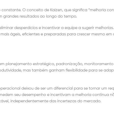
onstante. O conceito de Kaizen, que significa “melhoria con
m grandes resultados ao longo do tempo.
 eliminar desperdícios e incentivar a equipe a sugerir melhorias.
mais ágeis, eficientes e preparadas para crescer mesmo em 
em planejamento estratégico, padronização, monitoramento
dutividade, mas também ganham flexibilidade para se adap
eracional deixou de ser um diferencial para se tornar um req
s, medem seu desempenho e incentivam a melhoria contínua 
ntável, independentemente das incertezas do mercado.