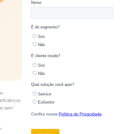
es
ficiência
as sem
m