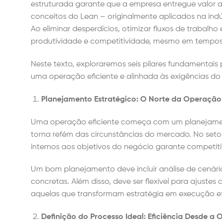
estruturada garante que a empresa entregue valor ao 
conceitos do Lean – originalmente aplicados na indú
Ao eliminar desperdícios, otimizar fluxos de trabalho
produtividade e competitividade, mesmo em tempos 
Neste texto, exploraremos seis pilares fundamentais 
uma operação eficiente e alinhada às exigências d
Planejamento Estratégico: O Norte da Operaçã
Uma operação eficiente começa com um planejament
torna refém das circunstâncias do mercado. No setor 
internos aos objetivos do negócio garante competit
Um bom planejamento deve incluir análise de cenári
concretas. Além disso, deve ser flexível para ajust
aquelas que transformam estratégia em execução efi
Definição do Processo Ideal: Eficiência Desde a