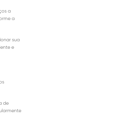
ços a
forme a
ionar sua
iente e
os
a de
gularmente