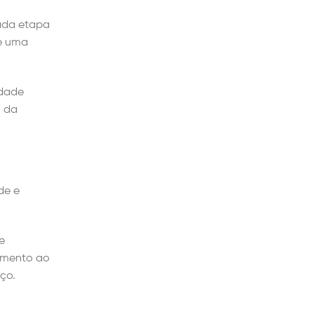
cada etapa
te uma
idade
o da
de e
e
dimento ao
iço.