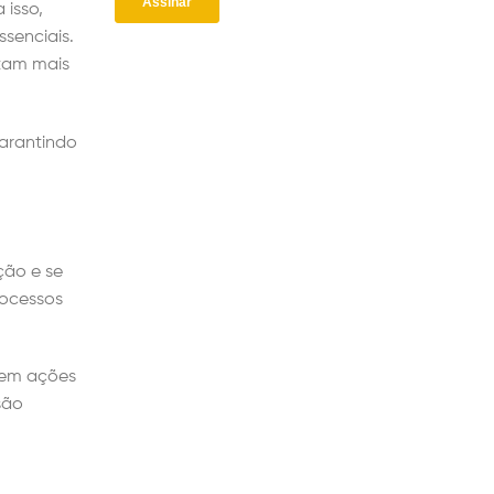
 isso,
senciais.
stam mais
garantindo
ção e se
rocessos
 em ações
são