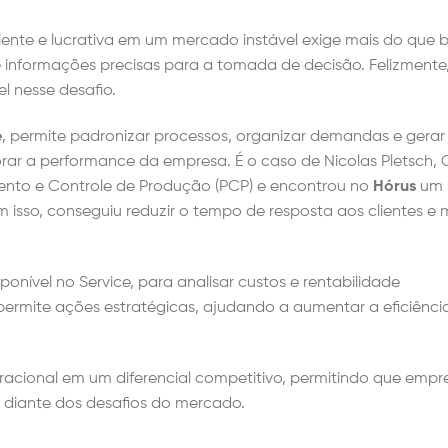
ente e lucrativa em um mercado instável exige mais do que 
informações precisas para a tomada de decisão. Felizmente
l nesse desafio.
e
, permite padronizar processos, organizar demandas e gera
orar a performance da empresa. É o caso de Nicolas Pletsch,
nto e Controle de Produção (PCP) e encontrou no
Hórus
um 
 isso, conseguiu reduzir o tempo de resposta aos clientes e 
sponível no Service, para analisar custos e rentabilidade
rmite ações estratégicas, ajudando a aumentar a eficiência
cional em um diferencial competitivo, permitindo que empr
 diante dos desafios do mercado.