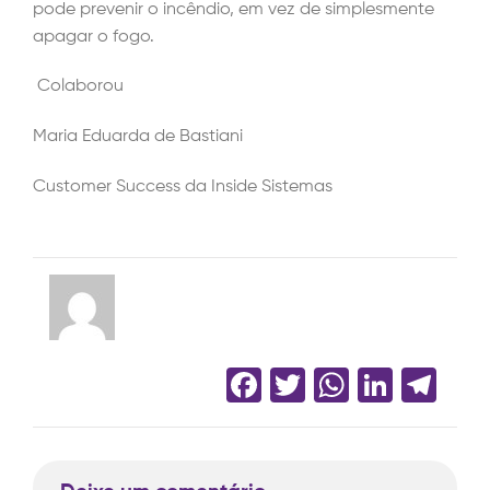
pode prevenir o incêndio, em vez de simplesmente
apagar o fogo.
Colaborou
Maria Eduarda de Bastiani
Customer Success da Inside Sistemas
Facebook
Twitter
WhatsA
Linke
Te