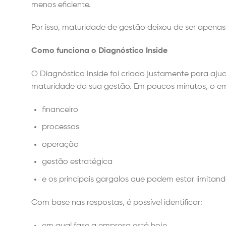
menos eficiente.
Por isso, maturidade de gestão deixou de ser apenas 
Como funciona o Diagnóstico Inside
O Diagnóstico Inside foi criado justamente para aju
maturidade da sua gestão. Em poucos minutos, o em
financeiro
processos
operação
gestão estratégica
e os principais gargalos que podem estar limita
Com base nas respostas, é possível identificar:
em qual fase a empresa está hoje