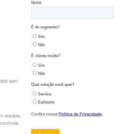
adas sem
m equipe,
controle.