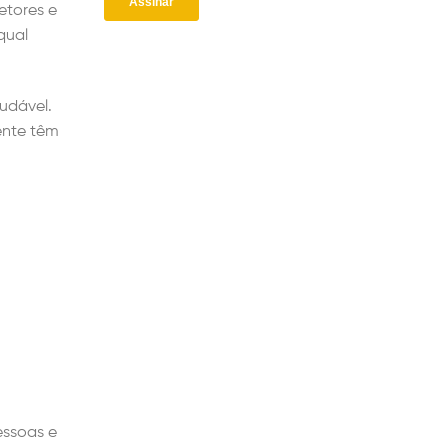
etores e
qual
audável.
ente têm
essoas e