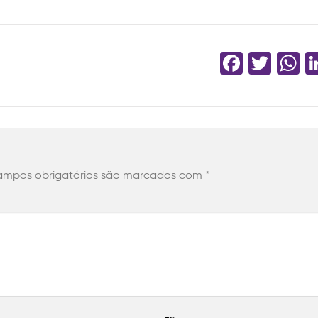
Faceb
Twit
W
mpos obrigatórios são marcados com
*