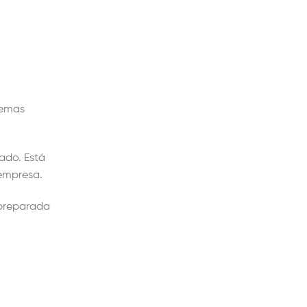
temas
ado. Está
 empresa.
 preparada