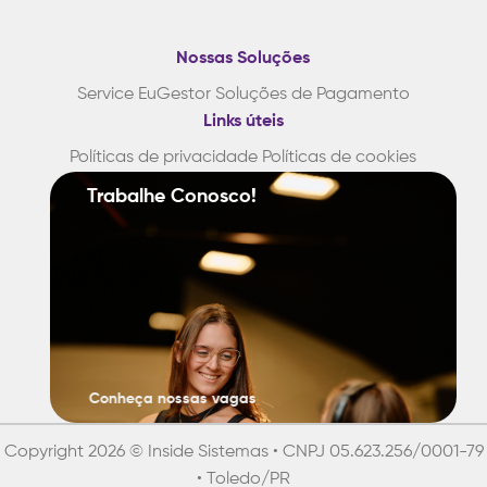
Nossas Soluções
Service
EuGestor
Soluções de Pagamento
Links úteis
Políticas de privacidade
Políticas de cookies
Trabalhe
Conosco!
Conheça nossas vagas
Copyright 2026 © Inside Sistemas • CNPJ 05.623.256/0001-79
• Toledo/PR