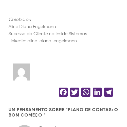
Colaborou
Aline Diana Engelmann
Sucesso do Cliente na Inside Sistemas
LinkedIn:
aline-diana-engelmann
Facebook
Twitter
WhatsA
Linke
Te
UM PENSAMENTO SOBRE "
PLANO DE CONTAS: O
BOM COMEÇO
"